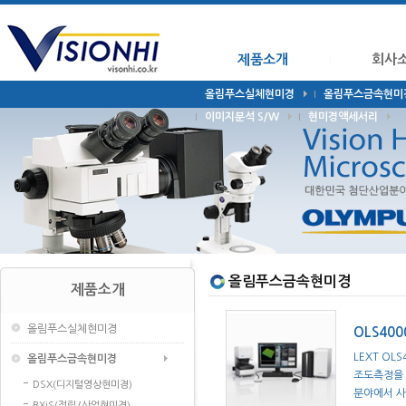
제품소개
회사
올림푸스실체현미경
올림푸스금속현미
이미지분석 S/W
현미경액세서리
올림푸스금속현미경
제품소개
올림푸스실체현미경
OLS400
LEXT OL
올림푸스금속현미경
조도측정을 
DSX(디지털영상현미경)
분야에서 사
BXiS(정립/산업현미경)