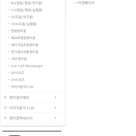
←이전페이지
BX(정립/형광/연구용)
CX(정립/형광/실험용)
IX(도립/연구용)
CKX(도립/실험용)
편광현미경
매크로형광현미경
레이저공초점현미경
전기생리전용현미경
TIRF현미경
Live Cell Microscope
DP시리즈
VH시리즈
이미지분석S/W
현미경카메라
이미지분석 S/W
현미경액세서리