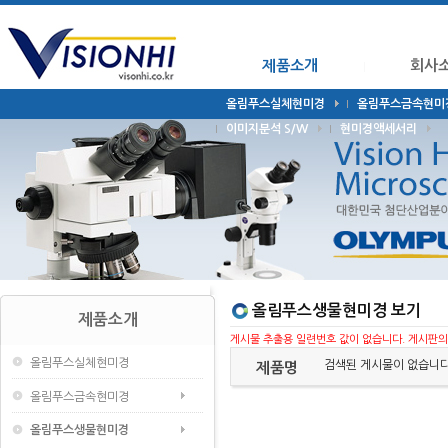
제품소개
회사
올림푸스실체현미경
올림푸스금속현미
이미지분석 S/W
현미경액세서리
올림푸스생물현미경 보기
제품소개
게시물 추출용 일련번호 값이 없습니다. 게시판의 '일
올림푸스실체현미경
검색된 게시물이 없습니다
제품명
올림푸스금속현미경
올림푸스생물현미경