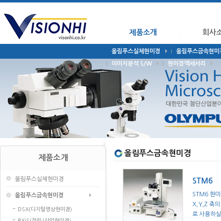
제품소개
회사
올림푸스실체현미경
올림푸스금속현미
이미지분석 S/W
현미경액세서리
올림푸스금속현미경
제품소개
올림푸스실체현미경
STM6
STM6 현
올림푸스금속현미경
X,Y,Z 
DSX(디지털영상현미경)
로 사용하실
BXiS(정립/산업현미경)