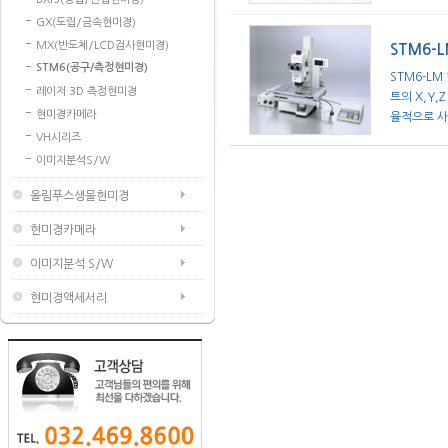
GX(도립/금속현미경)
MX(반도체/LCD검사현미경)
STM6-
STM6(공구/측정현미경)
STM6-LM
레이저 3D 측정현미경
트의 X,Y
현미경카메라
율적으로 사
VH시리즈
이미지분석S/W
올림푸스생물현미경
현미경카메라
이미지분석 S/W
현미경액세서리