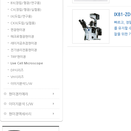
BX(정립/형광/연구용)
CX(정립/형광/실험용)
IX81-Z
IX(도립/연구용)
빠르고, 정
CKX(도립/실험용)
를 유지할 수 
편광현미경
찰을 위한 
매크로형광현미경
레이저공초점현미경
전기생리전용현미경
TIRF현미경
Live Cell Microscope
DP시리즈
VH시리즈
이미지분석S/W
현미경카메라
이미지분석 S/W
현미경액세서리