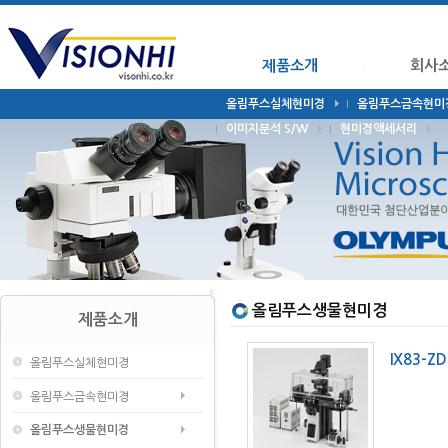
제품소개
회사
올림푸스실체현미경
올림푸스금속현미
이미지분석 S/W
현미경액세서리
올림푸스생물현미경
제품소개
IX83-Z
올림푸스실체현미경
올림푸스금속현미경
올림푸스생물현미경